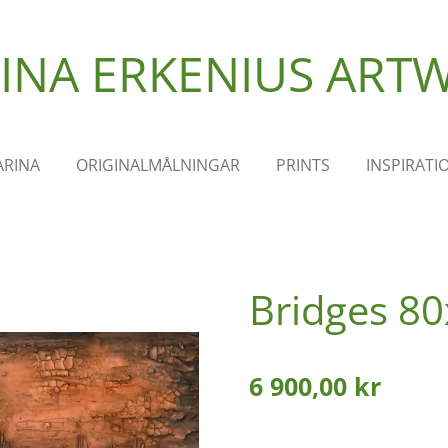
INA ERKENIUS
ART
RINA
ORIGINALMÅLNINGAR
PRINTS
INSPIRATI
Bridges 8
6 900,00 kr