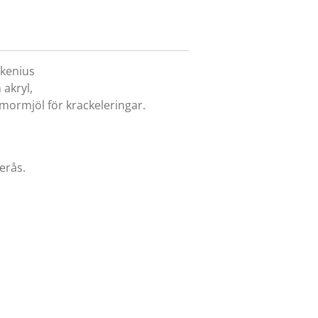
rkenius
akryl,
ormjöl för krackeleringar.
erås.